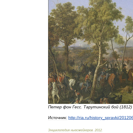
Петер
фон
Гесс
.
Тарутинский
бой
(
1812
)
Источник:
http:
//
ria
.
ru
/
history
_
spravki
/
20120
Энциклопедия
ньюсмейкеров
.
2012
.