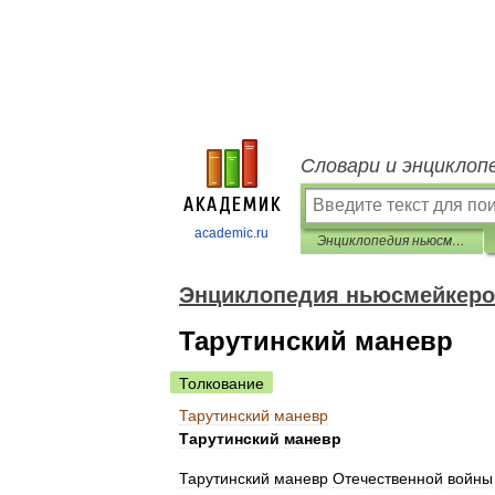
Словари и энциклоп
academic.ru
Энциклопедия ньюсмейкеров
Энциклопедия ньюсмейкер
Тарутинский маневр
Толкование
Тарутинский
маневр
Тарутинский
маневр
Тарутинский
маневр
Отечественной
войны