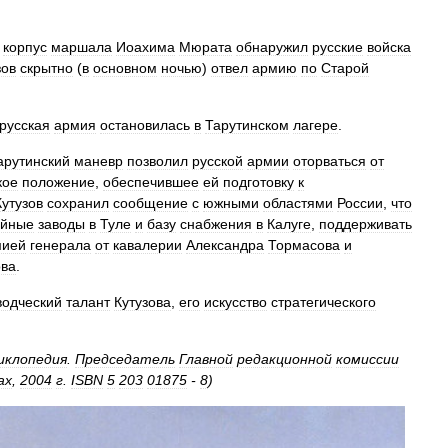
корпус
маршала
Иоахима
Мюрата
обнаружил
русские
войска
зов
скрытно
(
в
основном
ночью
)
отвел
армию
по
Старой
русская
армия
остановилась
в
Тарутинском
лагере
.
арутинский
маневр
позволил
русской
армии
оторваться
от
кое
положение
,
обеспечившее
ей
подготовку
к
Кутузов
сохранил
сообщение
с
южными
областями
России
,
что
ейные
заводы
в
Туле
и
базу
снабжения
в
Калуге
,
поддерживать
мией
генерала
от
кавалерии
Александра
Тормасова
и
ова
.
водческий
талант
Кутузова
,
его
искусство
стратегического
иклопедия
.
Председатель
Главной
редакционной
комиссии
ах
,
2004
г
.
ISBN
5
203
01875
-
8
)