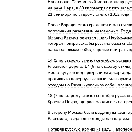
Наполеона
.
Тарутинский
марш
-
маневр
рус
на
реке
Нара
,
в
80
километрах
к
юго
запад
21
сентября
по
старому
стилю
)
1812
года
.
После
Бородинского
сражения
стало
очев
пополнения
резервами
невозможно
.
Тогда
Михаил
Кутузов
наметил
план
.
Необходим
которая
прикрывала
бы
русские
базы
снаб
наполеоновских
войск
,
с
целью
выиграть
в
14
(
2
по
старому
стилю
)
сентября
,
оставив
Рязанской
дороге
.
17
(
5
по
старому
стилю
моста
Кутузов
под
прикрытием
арьергарда
противника
повернул
главные
силы
армии
отходом
на
Рязань
увлечь
за
собой
аванга
19
(
7
по
старому
стилю
)
сентября
русская
Красная
Пахра
,
где
расположилась
лагере
В
сторону
Москвы
были
выдвинуты
аванга
Раевского
,
выделены
отряды
для
партизан
Потеряв
русскую
армию
из
виду
,
Наполеон