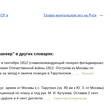
ФСР и
Татаро-монгольское иго на Руси
маневр" в других словарях:
 в сентябре 1812 (главнокомандующий генерал фельдмаршал
о время Отечественной войны 1812. Отступив из Москвы по
ла на запад и заняла позиции в Тарутинском… …
Большой
с. армии от Москвы к с. Тарутино (ок. 80 км к Ю. З. от Москвы)
шенный по плану и под рук. М. И. Кутузова. Оставив 2 сент.
ой дороге и 4 сент. достигла… …
Советская историческая