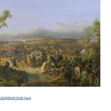
626
/
685461939
.
html