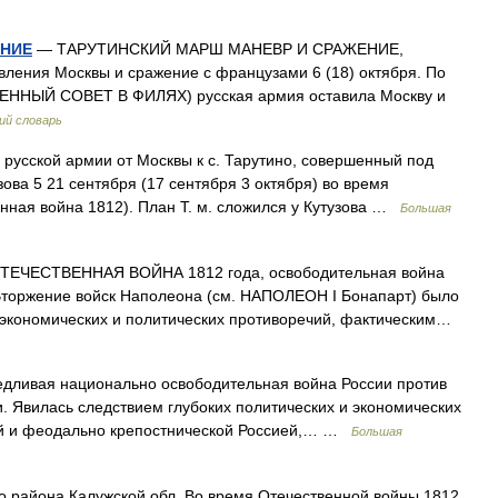
ЕНИЕ
— ТАРУТИНСКИЙ МАРШ МАНЕВР И СРАЖЕНИЕ,
авления Москвы и сражение с французами 6 (18) октября. По
ВОЕННЫЙ СОВЕТ В ФИЛЯХ) русская армия оставила Москву и
ий словарь
кой армии от Москвы к с. Тарутино, совершенный под
ва 5 21 сентября (17 сентября 3 октября) во время
нная война 1812). План Т. м. сложился у Кутузова …
Большая
ЕЧЕСТВЕННАЯ ВОЙНА 1812 года, освободительная война
 Вторжение войск Наполеона (см. НАПОЛЕОН I Бонапарт) было
 экономических и политических противоречий, фактическим…
ая национально освободительная война России против
 Явилась следствием глубоких политических и экономических
й и феодально крепостнической Россией,… …
Большая
 района Калужской обл. Во время Отечественной войны 1812