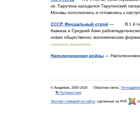
ок. Тарутина находился Тарутинский лагер
Москвы пополнялись и готовились к наст
СССР. Феодальный строй
— В 1 й полов
Кавказа и Средней Азии рабовладельчески
новая общественно экономическая фор
советская энциклопедия
Наполеоновские войны
— Наполеоновс
© Академик, 2000-2026
Обратная связь:
Техподдерж
👣 Путешествия
Экспорт словарей на сайты
, сделанные на PHP,
Jo