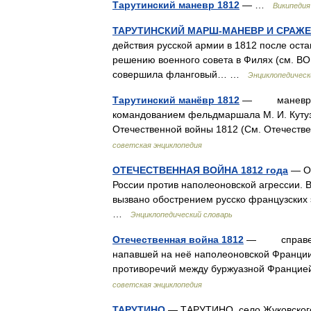
Тарутинский маневр 1812
— …
Википедия
ТАРУТИНСКИЙ МАРШ-МАНЕВР И СРАЖ
действия русской армии в 1812 после ост
решению военного совета в Филях (см. 
совершила фланговый… …
Энциклопедическ
Тарутинский манёвр 1812
— маневр русс
командованием фельдмаршала М. И. Кутузо
Отечественной войны 1812 (См. Отечестве
советская энциклопедия
ОТЕЧЕСТВЕННАЯ ВОЙНА 1812 года
— ОТ
России против наполеоновской агрессии.
вызвано обострением русско французских
…
Энциклопедический словарь
Отечественная война 1812
— справедлив
напавшей на неё наполеоновской Франции.
противоречий между буржуазной Францие
советская энциклопедия
ТАРУТИНО
— ТАРУТИНО, село Жуковского