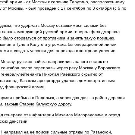
ской
армии
-
от
Москвы
к
селению
Тарутино
,
расположенному
у
от
Москвы
, -
был
проведен
с
17
сентября
по
3
октября
(
с
5
по
идным
,
что
удержать
Москву
оставшимися
силами
без
главнокомандующий
русской
армии
генерал
фельдмаршал
о
было
оторваться
от
противника
и
занять
такую
позицию
,
жения
в
Туле
и
Калуге
и
угрожала
бы
операционной
линии
ремя
и
создать
условия
для
перехода
в
контрнаступление
.
Москву
,
русские
войска
направились
на
юго
восток
по
)
сентября
после
переправы
через
реку
Москва
у
Боровского
генерал
-
лейтенанта
Николая
Раевского
скрытно
от
на
запад
.
Казакам
арьергарда
удалось
демонстративным
рд
французской
армии
.
армия
прибыла
в
Подольск
,
а
через
два
дня
-
в
район
деревни
м
,
закрыв
Старую
Калужскую
дорогу
.
рд
генерала
от
инфантерии
Михаила
Милорадовича
и
отряд
ских
действий
.
I
направил
на
ее
поиски
сильные
отряды
по
Рязанской
,