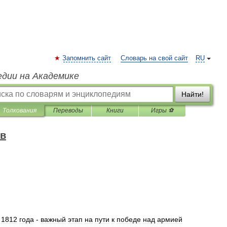
Запомнить сайт
Словарь на свой сайт
RU
едии на Академике
Найти!
Толкования
Переводы
Книги
Игры ⚽
ов
1812
года
-
важный
этап
на
пути
к
победе
над
армией