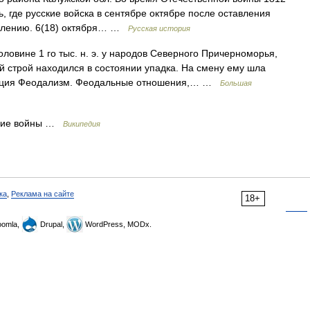
ь, где русские войска в сентябре октябре после оставления
уплению. 6(18) октября… …
Русская история
ине 1 го тыс. н. э. у народов Северного Причерноморья,
й строй находился в состоянии упадка. На смену ему шла
мация Феодализм. Феодальные отношения,… …
Большая
кие войны …
Википедия
ка
,
Реклама на сайте
18+
omla,
Drupal,
WordPress, MODx.