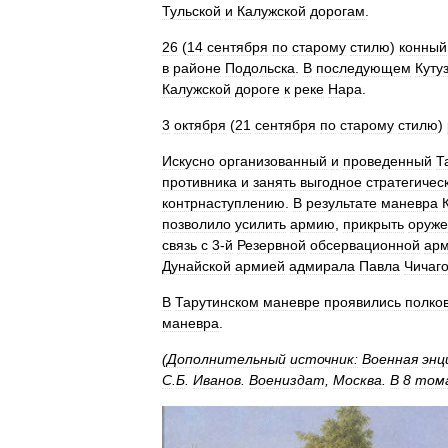
Тульской
и
Калужской
дорогам
.
26
(
14
сентября
по
старому
стилю
)
конный
в
районе
Подольска
.
В
последующем
Куту
Калужской
дороге
к
реке
Нара
.
3
октября
(
21
сентября
по
старому
стилю
)
Искусно
организованный
и
проведенный
Т
противника
и
занять
выгодное
стратегичес
контрнаступлению
.
В
результате
маневра
позволило
усилить
армию
,
прикрыть
оруж
связь
с
3
-
й
Резервной
обсервационной
ар
Дунайской
армией
адмирала
Павла
Чичаг
В
Тарутинском
маневре
проявились
полко
маневра
.
(
Дополнительный
источник:
Военная
энц
С
.
Б
.
Иванов
.
Воениздат
,
Москва
.
В
8
том